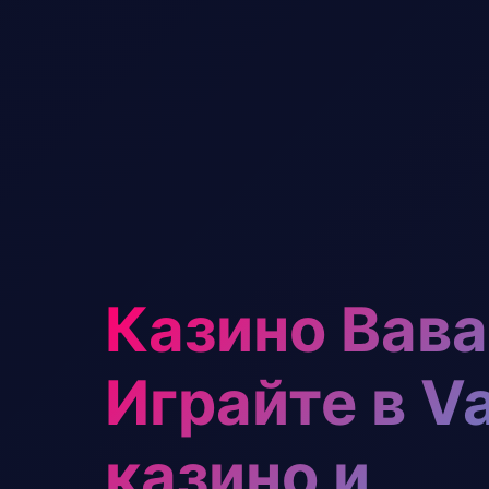
Казино Вава
Играйте в V
казино и