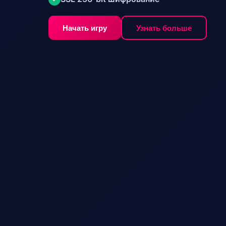
Начать игру
Узнать больше