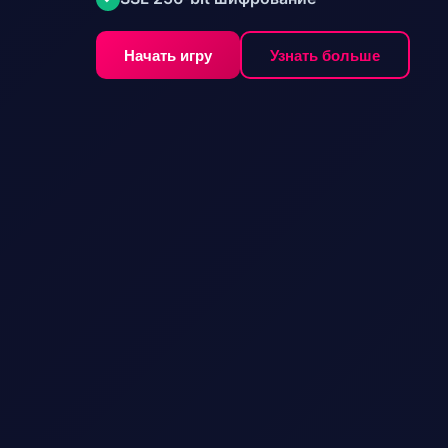
Начать игру
Узнать больше