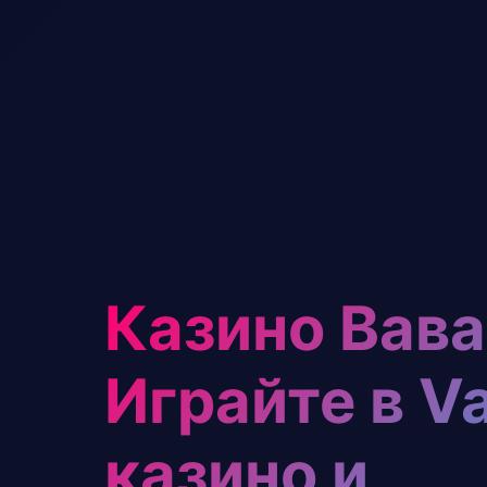
Казино Вава
Играйте в V
казино и