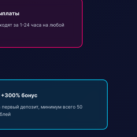
выплаты
одят за 1-24 часа на любой
 +300% бонус
 первый депозит, минимум всего 50
блей